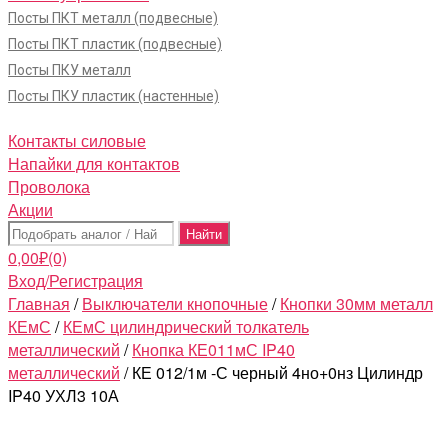
Посты ПКТ металл (подвесные)
Посты ПКТ пластик (подвесные)
Посты ПКУ металл
Посты ПКУ пластик (настенные)
Контакты силовые
Напайки для контактов
Проволока
Акции
Поиск:
0,00
₽
(0)
Вход/Регистрация
Главная
/
Выключатели кнопочные
/
Кнопки 30мм металл
КЕмС
/
КЕмС цилиндрический толкатель
металлический
/
Кнопка КЕ011мС IP40
металлический
/ КЕ 012/1м -С черный 4но+0нз Цилиндр
IP40 УХЛ3 10А