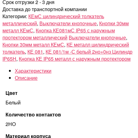
Срок отгрузки 2 - 3 дня
Доставка до транспортной компании
Категории:
КЕмС цилиндрический толкатель
металлический
,
Выключатели кнопочные
,
Кнопки 30мм
металл КЕмС
,
Кнопка КЕ081мС IP65 с наружным
протектором металлический
Выключатели кнопочные
,
Кнопки 30мм металл КЕмС
,
КЕ металл цилиндрический
толкатель
,
КЕ 081
,
КЕ 081/1м -С белый 2но+0нз Цилиндр
IP65Н
,
Кнопка КЕ IP65 металл с наружным протектором
Характеристики
Описание
Цвет
Белый
Количество контактов
2НО
Материал корпуса