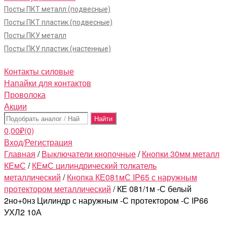
Посты ПКТ металл (подвесные)
Посты ПКТ пластик (подвесные)
Посты ПКУ металл
Посты ПКУ пластик (настенные)
Контакты силовые
Напайки для контактов
Проволока
Акции
Поиск:
0,00
₽
(0)
Вход/Регистрация
Главная
/
Выключатели кнопочные
/
Кнопки 30мм металл
КЕмС
/
КЕмС цилиндрический толкатель
металлический
/
Кнопка КЕ081мС IP65 с наружным
протектором металлический
/ КЕ 081/1м -С белый
2но+0нз Цилиндр с наружным -С протектором -С IP66
УХЛ2 10А