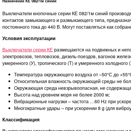
Назначение КЕ 082/1м синий
Выключатели кнопочные серии КЕ 082/1м синий производя
контактов замыкающего и размыкающего типа, предназначе
постоянного тока до 440 В. Могут поставляться как собран
Условия эксплуатации
Выключатели серии КЕ
размещаются на подвижных и непод
электровозов, тепловозов, дизель-поездов, вагонов жел
умеренного (У), тропического (Т) и умеренного холодного
Температура окружающего воздуха от –50°С до +55°
Относительная влажность окружающей среды не боле
Окружающая среда невзрывоопасная, не содержаща
Высота над уровнем моря не более 2000 м;
Вибрационные нагрузки – частота …60 Hz при ускорен
Многократные удары – при ускорении 8 g (для вибро
Классификация
Выключатели классифицируются по числу замыкающих и р