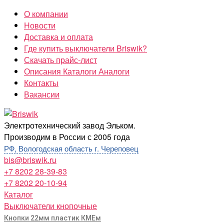
Перейти
О компании
к
Новости
содержимому
Доставка и оплата
Где купить выключатели Briswik?
Скачать прайс-лист
Описания Каталоги Аналоги
Контакты
Вакансии
Briswik
Электротехнический завод Эльком.
Производим в России с 2005 года
РФ, Вологодская область г. Череповец
bis@briswik.ru
+7 8202 28-39-83
+7 8202 20-10-94
Каталог
Выключатели кнопочные
Кнопки 22мм пластик КМЕм