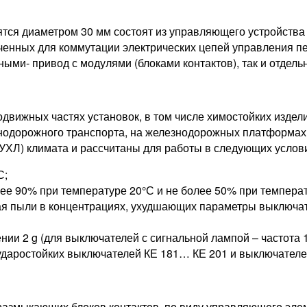
тся диаметром 30 мм состоят из управляющего устройства
нных для коммутации электрических цепей управления пере
ными- привод с модулями (блоками контактов), так и отдель
вижных частях установок, в том числе химостойких изделия
езнодорожного транспорта, на железнодорожных платформах
 (УХЛ) климата и рассчитаны для работы в следующих услов
С;
е 90% при температуре 20°С и не более 50% при температ
я пыли в концентрациях, ухудшающих параметры выключат
ии 2 g (для выключателей с сигнальной лампой – частота 1
ударостойких выключателей КЕ 181… КЕ 201 и выключателе
азмыкающих блоков контактов, по виду управляющего элем