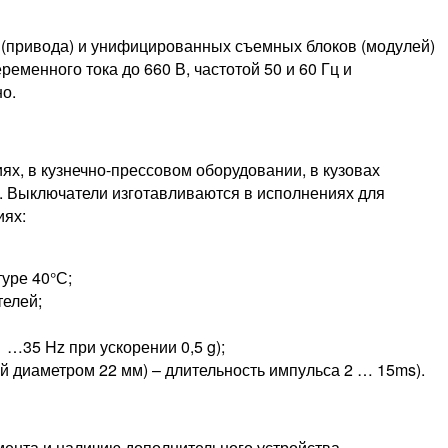
 (привода) и унифицированных съемных блоков (модулей)
менного тока до 660 В, частотой 50 и 60 Гц и
но.
х, в кузнечно-прессовом оборудовании, в кузовах
. Выключатели изготавливаются в исполнениях для
иях:
уре 40°С;
елей;
 …35 Hz при ускорении 0,5 g);
й диаметром 22 мм) – длительность импульса 2 … 15ms).
ента и наличию дополнительного устройства.