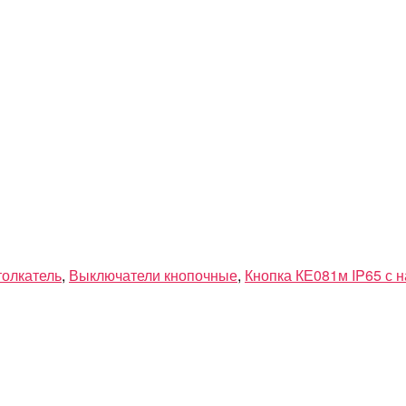
толкатель
,
Выключатели кнопочные
,
Кнопка КЕ081м IP65 с 