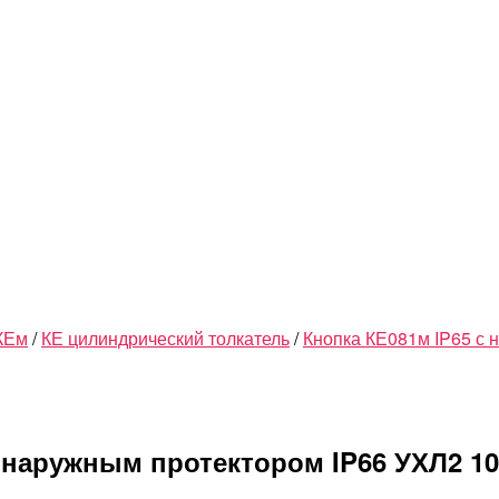
КЕм
/
КЕ цилиндрический толкатель
/
Кнопка КЕ081м IP65 с
 наружным протектором IP66 УХЛ2 1