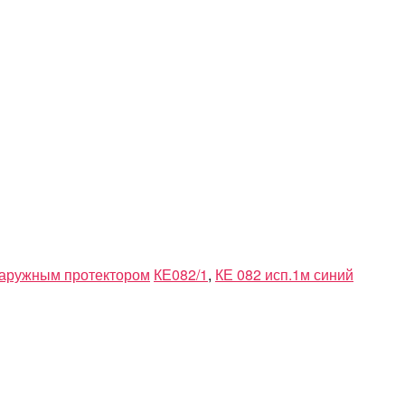
наружным протектором
КЕ082/1
,
КЕ 082 исп.1м синий