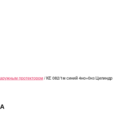
 наружным протектором
/ КЕ 082/1м синий 4но+0нз Цилиндр
0А