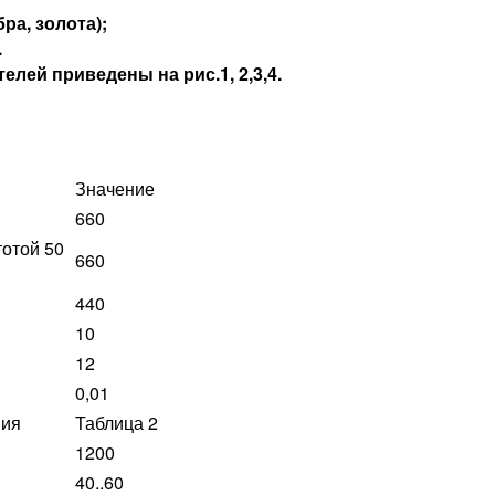
ра, золота);
.
ей приведены на рис.1, 2,3,4.
Значение
660
отой 50
660
440
10
12
0,01
ния
Таблица 2
1200
40..60