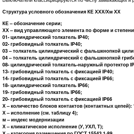
Структура условного обозначения КЕ ХХХ/Хм ХХ
КЕ – обозначение серии;
ХХ – вид управляющего элемента по форме и степен
01- цилиндрический толкатель IP40;
02- грибовидный толкатель IP40;
03 – толкатель цилиндрический с фальшкнопкой цили
04 – толкатель цилиндрический с фальшкнопкой гриб
08- цилиндрический толкатель-наружный протектор IP
13- грибовидный толкатель с фиксацией IP40;
14- грибовидный толкатель с фиксацией IP66;
18- цилиндрический толкатель IP66;
19- грибовидный толкатель IP66;
20- грибовидный толкатель с фиксацией IP66
Х – количество блоков контактов (контактных цепей): 1- 
Х – исполнение (см. таблицу 4);
м – индекс модернизации
Х – климатическое исполнение (У, УХЛ, Т);
Х – категория размещения по ГОСТ 15543.1-89.