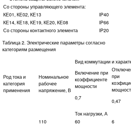
Со стороны управляющего элемента:
КЕ01, КЕ02, КЕ13
IP40
КЕ14, КЕ18, КЕ19, КЕ20, КЕ08
IP66
Со стороны контактного элемента
IP20
Таблица 2. Электрические параметры согласно
категориям размещения
Вид коммутации и характ
Отключе
Включение при
при
Род тока и
Номинальное
коэффициенте
коэфици
категория
рабочее
мощности
мощност
применения
напряжение, В
0,7
0,47
Ток нагрузки, А
110
60
6