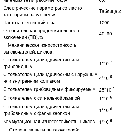
Электрические параметры согласно
Таблица 2
категориям размещения
Частота включений в час
1200
Относительная продолжительность
40..60
включений (ПВ),%
Механическая износостойкость
выключателей, циклов:
С толкателем цилиндрическим или
7
1*10
грибовидным
С толкателем цилиндрическим с наружным
6
4*10
или внутренним колпаком
4
С толкателем грибовидным фиксируемым
25*10
6
С толкателем с сигнальной лампой
1*10
С толкателем цилиндрическим или
6
1*10
грибовидным с фальшкнопкой
6
Коммутационная износостойкость, циклов
1*10
Степень защиты выключателей: