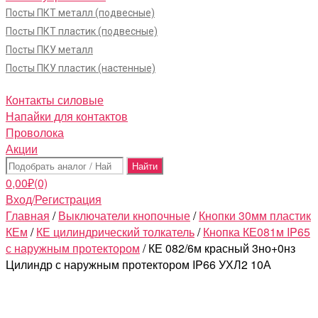
Посты ПКТ металл (подвесные)
Посты ПКТ пластик (подвесные)
Посты ПКУ металл
Посты ПКУ пластик (настенные)
Контакты силовые
Напайки для контактов
Проволока
Акции
Поиск:
0,00
₽
(0)
Вход/Регистрация
Главная
/
Выключатели кнопочные
/
Кнопки 30мм пластик
КЕм
/
КЕ цилиндрический толкатель
/
Кнопка КЕ081м IP65
с наружным протектором
/ КЕ 082/6м красный 3но+0нз
Цилиндр с наружным протектором IP66 УХЛ2 10А