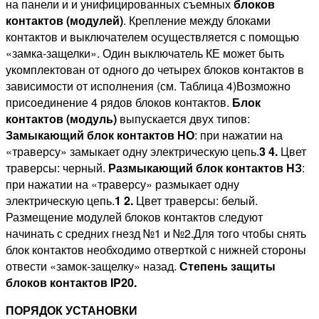
на панели и и унифицированных съемных
блоков
контактов (модулей)
. Крепление между блоками
контактов и выключателем осуществляется с помощью
«замка-защелки». Один выключатель КЕ может быть
укомплектован от одного до четырех блоков контактов в
зависимости от исполнения (см. Таблица 4)Возможно
присоединение 4 рядов блоков контактов.
Блок
контактов (модуль)
выпускается двух типов:
Замыкающий блок контактов НО
: при нажатии на
«траверсу» замыкает одну электрическую цепь.
3
4.
Цвет
траверсы: черный.
Размыкающий блок контактов НЗ
:
при нажатии на «траверсу» размыкает одну
электрическую цепь.
1
2.
Цвет траверсы: белый.
Размещение модулей блоков контактов следуют
начинать с средних гнезд №1 и №2.Для того чтобы снять
блок контактов необходимо отверткой с нижней стороны
отвести «замок-защелку» назад.
Степень защиты
блоков контактов
IP
20.
ПОРЯДОК УСТАНОВКИ