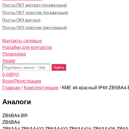
Посты ПКТ металл (подвесные)
Посты ПКТ пластик (подвесные)
Посты ПКУ металл
Посты ПКУ пластик (настенные)
Контакты силовые
Напайки для контактов
Проволока
Акции
Поиск:
0,00
₽
(0)
Вход/Регистрация
Главная
/
Комплектующие
/ КМЕ 46 красный IP65 ZB5BA4.
Аналоги
ZB5BA4.BR
ZB5BA4
ZB5AA4 ZB5AA432 ZB5AA433 ZB5AA434 ZB5AA435 ZB5A