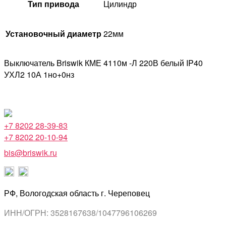
Тип привода
Цилиндр
Установочный диаметр
22мм
Выключатель Briswik КМЕ 4110м -Л 220В белый IP40
УХЛ2 10А 1но+0нз
+7 8202 28-39-83
+7 8202 20-10-94
bis@briswik.ru
РФ, Вологодская область г. Череповец
ИНН/ОГРН: 3528167638/1047796106269