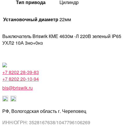
Тип привода
Цилиндр
Установочный диаметр
22мм
Выключатель Briswik КМЕ 4630м -Л 220В зеленый IP65
УХЛ2 10А 3но+0нз
+7 8202 28-39-83
+7 8202 20-10-94
bis@briswik.ru
РФ, Вологодская область г. Череповец
ИНН/ОГРН: 3528167638/1047796106269