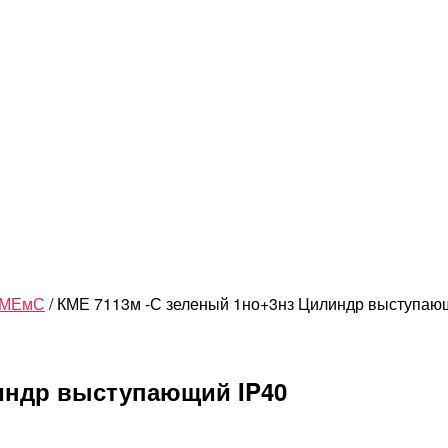
 КМЕмС
/ КМЕ 7113м -С зеленый 1но+3нз Цилиндр выступаю
индр выступающий IP40