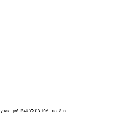
тупающий IP40 УХЛ3 10А 1но+3нз