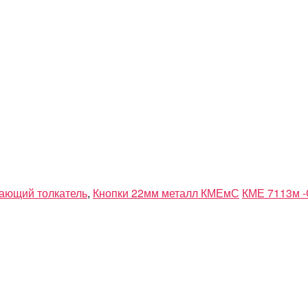
ающий толкатель
,
Кнопки 22мм металл КМЕмС
КМЕ 7113м -