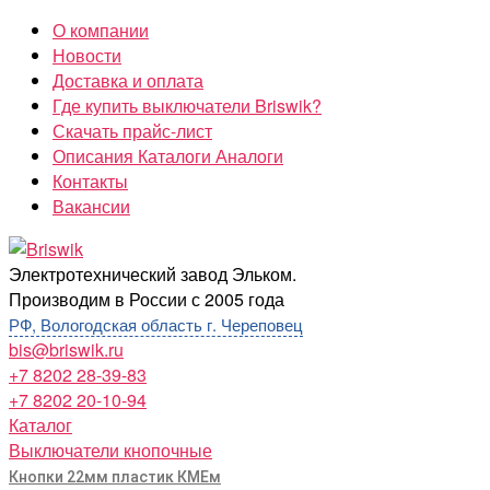
Перейти
О компании
к
Новости
содержимому
Доставка и оплата
Где купить выключатели Briswik?
Скачать прайс-лист
Описания Каталоги Аналоги
Контакты
Вакансии
Briswik
Электротехнический завод Эльком.
Производим в России с 2005 года
РФ, Вологодская область г. Череповец
bis@briswik.ru
+7 8202 28-39-83
+7 8202 20-10-94
Каталог
Выключатели кнопочные
Кнопки 22мм пластик КМЕм