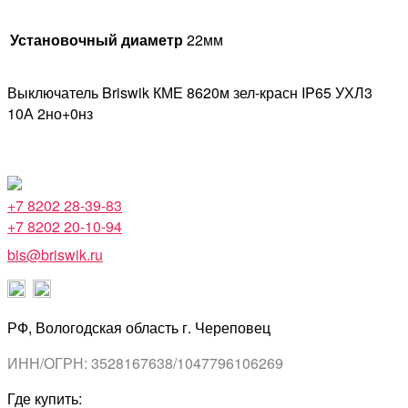
Установочный диаметр
22мм
Выключатель Briswik КМЕ 8620м зел-красн IP65 УХЛ3
10А 2но+0нз
+7 8202 28-39-83
+7 8202 20-10-94
bis@briswik.ru
РФ, Вологодская область г. Череповец
ИНН/ОГРН: 3528167638/1047796106269
Где купить: