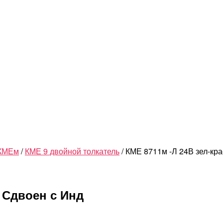
 КМЕм
/
КМЕ 9 двойной толкатель
/ КМЕ 8711м -Л 24В зел-кр
 Сдвоен с Инд