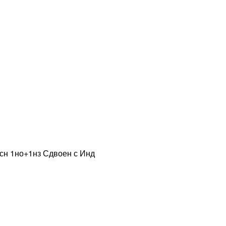
асн 1но+1нз Сдвоен с Инд