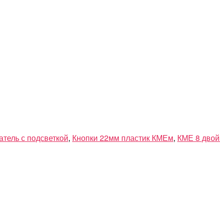
атель с подсветкой
,
Кнопки 22мм пластик КМЕм
,
КМЕ 8 двой