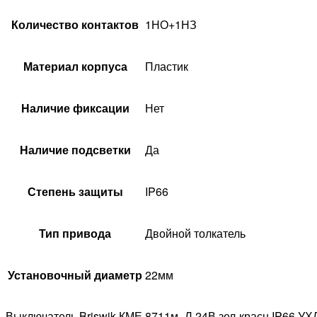
Количество контактов
1НО+1НЗ
Материал корпуса
Пластик
Наличие фиксации
Нет
Наличие подсветки
Да
Степень защиты
IP66
Тип привода
Двойной толкатель
Установочный диаметр
22мм
Выключатель Briswik КМЕ 8711м -Л 24В зел-красн IP66 УХ