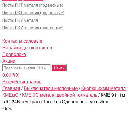
Посты ПКТ металл (подвесные)
Посты ПКТ пластик (подвесные)
Посты ПКУ металл
Посты ПКУ пластик (настенные)
Контакты силовые
Напайки для контактов
Проволока
Акции
Поиск:
0,00
₽
(0)
Вход/Регистрация
Главная
/
Выключатели кнопочные
/
Кнопки 22мм металл
КМЕмС
/
КМЕ 9С металл двойной толкатель
/ КМЕ 9111м
-ЛС 24В зел-красн 1но+1нз Сдвоен выступ с Инд
- 9%