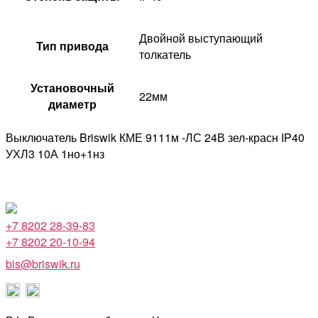
Двойной выступающий
Тип привода
толкатель
Установочный
22мм
диаметр
Выключатель Briswik КМЕ 9111м -ЛС 24В зел-красн IP40
УХЛ3 10А 1но+1нз
+7 8202 28-39-83
+7 8202 20-10-94
bis@briswik.ru