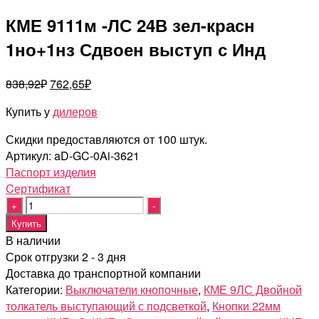
КМЕ 9111м -ЛС 24В зел-красн
1но+1нз Сдвоен выступ с Инд
Первоначальная
Текущая
838,92
₽
762,65
₽
цена
цена:
Купить у
дилеров
составляла
762,65₽.
838,92₽.
Скидки предоставляются от 100 штук.
Артикул:
aD-GC-0Ai-3621
Паспорт изделия
Cертификат
Quantity
Купить
В наличии
Срок отгрузки 2 - 3 дня
Доставка до транспортной компании
Категории:
Выключатели кнопочные
,
КМЕ 9ЛС Двойной
толкатель выступающий с подсветкой
,
Кнопки 22мм