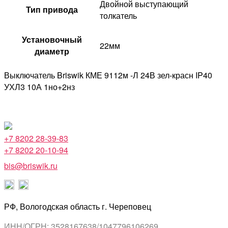
Двойной выступающий
Тип привода
толкатель
Установочный
22мм
диаметр
Выключатель Briswik КМЕ 9112м -Л 24В зел-красн IP40
УХЛ3 10А 1но+2нз
+7 8202 28-39-83
+7 8202 20-10-94
bis@briswik.ru
РФ, Вологодская область г. Череповец
ИНН/ОГРН: 3528167638/1047796106269