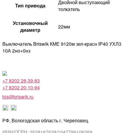
Двойной выступающий
Тип привода
толкатель
Установочный
22мм
диаметр
Выключатель Briswik КМЕ 9120м зел-красн IP40 УХЛ3
10А 2но+0нз
+7 8202 28-39-83
+7 8202 20-10-94
bis@briswik.ru
РФ, Вологодская область г. Череповец
ИНН/ОГРН: 3528167638/1047796106269