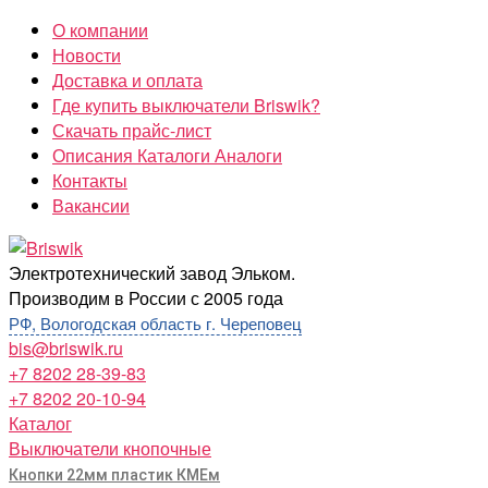
Перейти
О компании
к
Новости
содержимому
Доставка и оплата
Где купить выключатели Briswik?
Скачать прайс-лист
Описания Каталоги Аналоги
Контакты
Вакансии
Briswik
Электротехнический завод Эльком.
Производим в России с 2005 года
РФ, Вологодская область г. Череповец
bis@briswik.ru
+7 8202 28-39-83
+7 8202 20-10-94
Каталог
Выключатели кнопочные
Кнопки 22мм пластик КМЕм