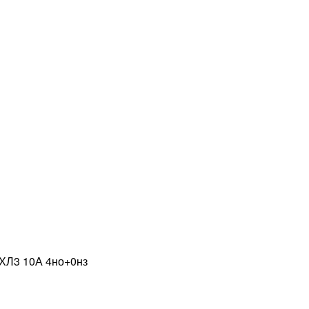
УХЛ3 10А 4но+0нз