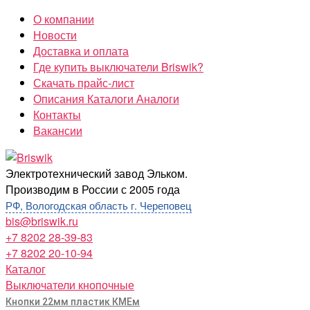
Перейти
О компании
к
Новости
содержимому
Доставка и оплата
Где купить выключатели Briswik?
Скачать прайс-лист
Описания Каталоги Аналоги
Контакты
Вакансии
Briswik
Электротехнический завод Эльком.
Производим в России с 2005 года
РФ, Вологодская область г. Череповец
bis@briswik.ru
+7 8202 28-39-83
+7 8202 20-10-94
Каталог
Выключатели кнопочные
Кнопки 22мм пластик КМЕм