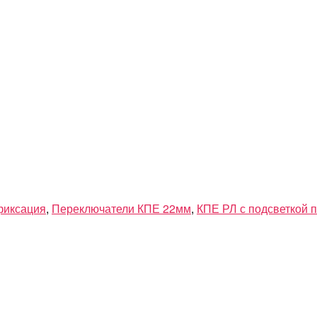
фиксация
,
Переключатели КПЕ 22мм
,
КПЕ РЛ с подсветкой 