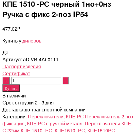
КПЕ 1510 -РС черный 1но+0нз
Ручка с фикс 2-поз IP54
477,02
₽
Купить у
дилеров
Да
Артикул:
aD-VB-4Ai-0111
Паспорт изделия
Cертификат
Quantity
Купить
В наличии
Срок отгрузки 2 - 3 дня
Доставка до транспортной компании
Категории:
Переключатели
,
КПЕ РС Переключатель 2 поз
фиксация
,
КПЕ РС с ручкой металл
,
Переключатели КПЕ-
С 22мм
КПЕ 1510 -РС
,
КПЕ1510 -РС
,
КПЕ1510РС