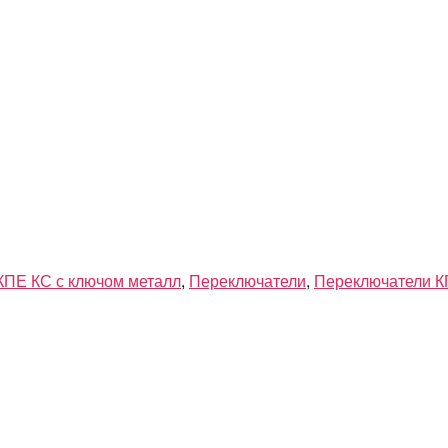
КПЕ КС с ключом металл
,
Переключатели
,
Переключатели К