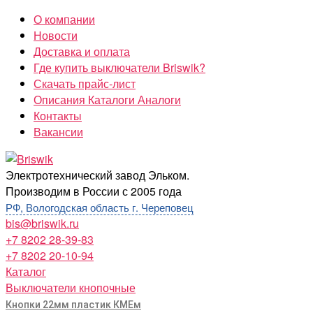
Перейти
О компании
к
Новости
содержимому
Доставка и оплата
Где купить выключатели Briswik?
Скачать прайс-лист
Описания Каталоги Аналоги
Контакты
Вакансии
Briswik
Электротехнический завод Эльком.
Производим в России с 2005 года
РФ, Вологодская область г. Череповец
bis@briswik.ru
+7 8202 28-39-83
+7 8202 20-10-94
Каталог
Выключатели кнопочные
Кнопки 22мм пластик КМЕм