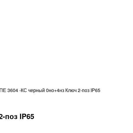
КПЕ 3604 -КС черный 0но+4нз Ключ 2-поз IP65
-поз IP65