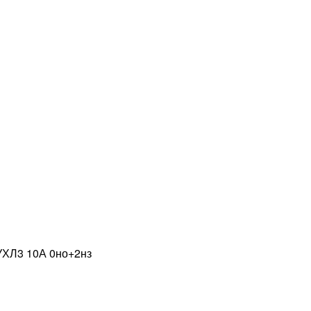
УХЛ3 10А 0но+2нз