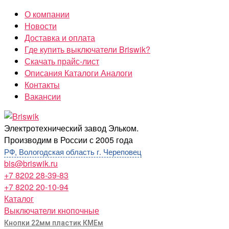
Перейти
О компании
к
Новости
содержимому
Доставка и оплата
Где купить выключатели Briswik?
Скачать прайс-лист
Описания Каталоги Аналоги
Контакты
Вакансии
Briswik
Электротехнический завод Эльком.
Производим в России с 2005 года
РФ, Вологодская область г. Череповец
bis@briswik.ru
+7 8202 28-39-83
+7 8202 20-10-94
Каталог
Выключатели кнопочные
Кнопки 22мм пластик КМЕм