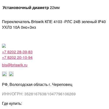
Установочный диаметр
22мм
Переключатель Briswik КПЕ 4103 -РЛС 24В зеленый IP40
УХЛ3 10А 0но+3нз
+7 8202 28-39-83
+7 8202 20-10-94
bis@briswik.ru
РФ, Вологодская область г. Череповец
ИНН/ОГРН: 3528167638/1047796106269
Где купить: