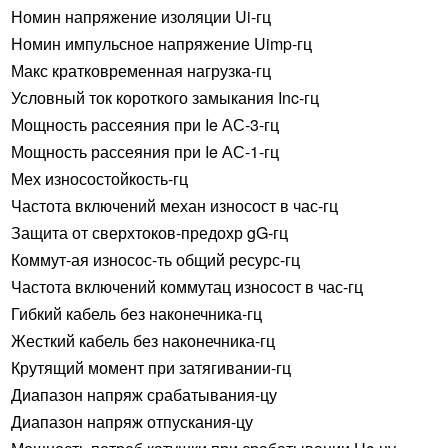
Номин напряжение изоляции Ui-гц
Номин импульсное напряжение Uimp-гц
Макс кратковременная нагрузка-гц
Условный ток короткого замыкания Inc-гц
Мощность рассеяния при Ie АС-3-гц
Мощность рассеяния при Ie АС-1-гц
Мех износостойкость-гц
Частота включений механ износост в час-гц
Защита от сверхтоков-предохр gG-гц
Коммут-ая износос-ть общий ресурс-гц
Частота включений коммутац износост в час-гц
Гибкий кабель без наконечника-гц
Жесткий кабель без наконечника-гц
Крутящий момент при затягивании-гц
Диапазон напряж срабатывания-цу
Диапазон напряж отпускания-цу