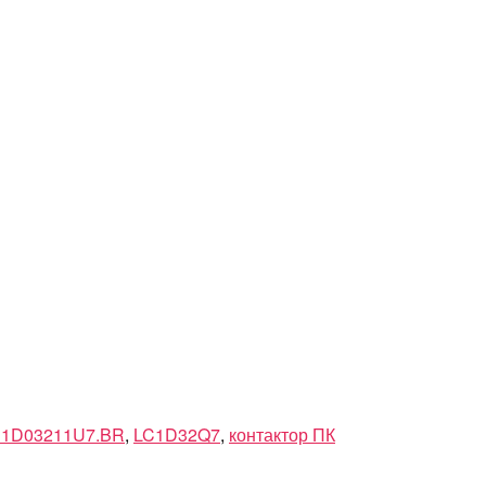
C1D03211U7.BR
,
LC1D32Q7
,
контактор ПК