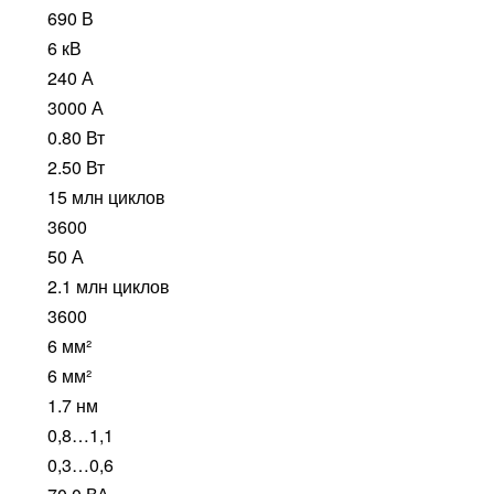
690 В
6 кВ
240 А
3000 А
0.80 Вт
2.50 Вт
15 млн циклов
3600
50 А
2.1 млн циклов
3600
6 мм²
6 мм²
1.7 нм
0,8…1,1
0,3…0,6