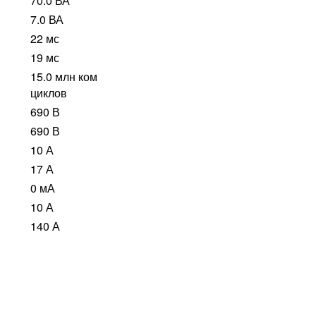
70.0 ВА
7.0 ВА
22 мс
19 мс
15.0 млн ком
циклов
690 В
690 В
10 А
17 А
0 мА
10 А
140 А