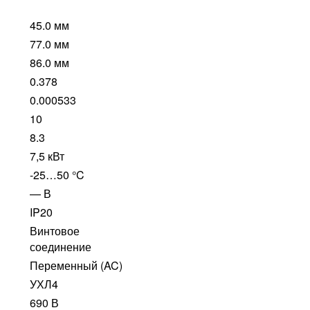
45.0 мм
77.0 мм
86.0 мм
0.378
0.000533
10
8.3
7,5 кВт
-25…50 °C
— В
IP20
Винтовое
соединение
Переменный (AC)
УХЛ4
690 В