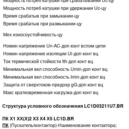
Мощность потреб катушки при срабатывании Uc-цу
Мощность потреб катушки при удержании Uc-цу
Время срабатыв при замыкании-цу
Время срабатыв при размыкании-цу
Мех износоустойчивость-цу
Номин напряжение Un-AC-доп конт вспом цепи
Номин напряжение изоляции Ui-доп конт вц
Ток термической стойкости Ith-доп конт вц
Минимальная вкл способность Umin-доп конт вц
Минимальная вкл способность Imin-доп конт вц
Защита от сверхтоков-предохр gG-доп конт вц
Макс кратковременная нагрузка-доп конт вц
Структура условного обозначения LC1D03211U7.BR
ПК Х1 ХХ(Х)2 Х3 Х4 Х5 LC1D.BR
ПК
(Пускатель/контактор)-Наименование контактора;