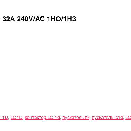
D 32А 240V/AC 1НО/1НЗ
C-1D
,
LC1D
,
контактор LC-1d
,
пускатель пк
,
пускатель lc1d
,
L