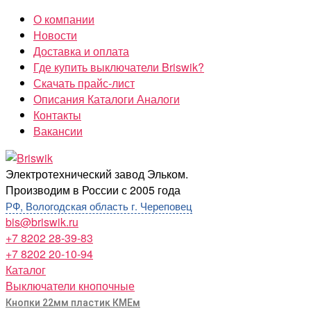
Перейти
О компании
к
Новости
содержимому
Доставка и оплата
Где купить выключатели Briswik?
Скачать прайс-лист
Описания Каталоги Аналоги
Контакты
Вакансии
Briswik
Электротехнический завод Эльком.
Производим в России с 2005 года
РФ, Вологодская область г. Череповец
bis@briswik.ru
+7 8202 28-39-83
+7 8202 20-10-94
Каталог
Выключатели кнопочные
Кнопки 22мм пластик КМЕм