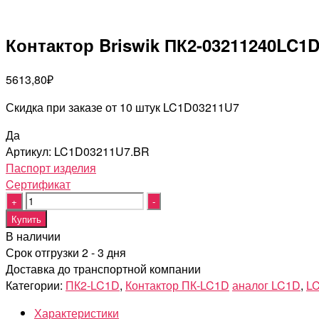
Контактор Briswik ПК2-03211240LC1
5613,80
₽
Скидка при заказе от 10 штук LC1D03211U7
Да
Артикул:
LC1D03211U7.BR
Паспорт изделия
Cертификат
Quantity
Купить
В наличии
Срок отгрузки 2 - 3 дня
Доставка до транспортной компании
Категории:
ПК2-LC1D
,
Контактор ПК-LC1D
аналог LC1D
,
L
Характеристики