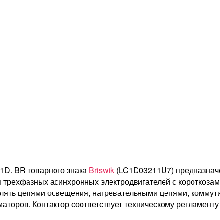
1D. BR товарного знака
Briswik
(LC1D03211U7) предназначе
я трехфазных асинхронных электродвигателей с короткоза
авлять цепями освещения, нагревательными цепями, комму
торов. Контактор соответствует техническому регламенту 