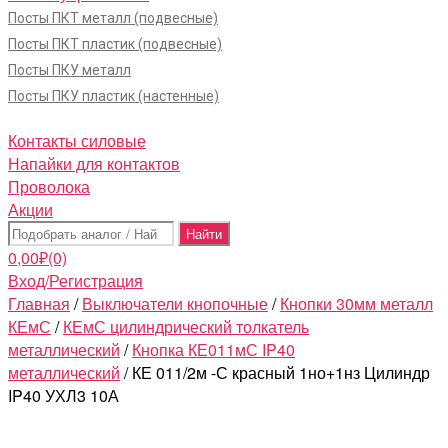
Посты ПКТ металл (подвесные)
Посты ПКТ пластик (подвесные)
Посты ПКУ металл
Посты ПКУ пластик (настенные)
Контакты силовые
Напайки для контактов
Проволока
Акции
Поиск:
0,00
₽
(0)
Вход/Регистрация
Главная
/
Выключатели кнопочные
/
Кнопки 30мм металл
КЕмС
/
КЕмС цилиндрический толкатель
металлический
/
Кнопка КЕ011мС IP40
металлический
/ КЕ 011/2м -С красный 1но+1нз Цилиндр
IP40 УХЛ3 10А