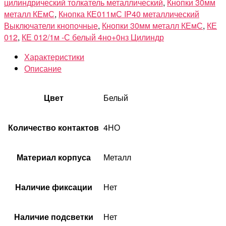
цилиндрический толкатель металлический
,
Кнопки 30мм
металл КЕмС
,
Кнопка КЕ011мС IP40 металлический
Выключатели кнопочные
,
Кнопки 30мм металл КЕмС
,
КЕ
012
,
КЕ 012/1м -С белый 4но+0нз Цилиндр
Характеристики
Описание
Цвет
Белый
Количество контактов
4НО
Материал корпуса
Металл
Наличие фиксации
Нет
Наличие подсветки
Нет