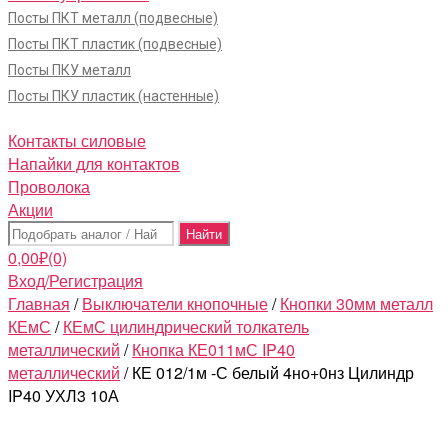
Посты ПКТ металл (подвесные)
Посты ПКТ пластик (подвесные)
Посты ПКУ металл
Посты ПКУ пластик (настенные)
Контакты силовые
Напайки для контактов
Проволока
Акции
Поиск:
0,00
₽
(0)
Вход/Регистрация
Главная
/
Выключатели кнопочные
/
Кнопки 30мм металл
КЕмС
/
КЕмС цилиндрический толкатель
металлический
/
Кнопка КЕ011мС IP40
металлический
/ КЕ 012/1м -С белый 4но+0нз Цилиндр
IP40 УХЛ3 10А