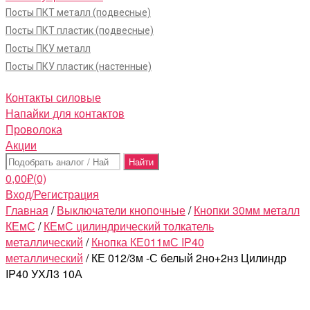
Посты ПКТ металл (подвесные)
Посты ПКТ пластик (подвесные)
Посты ПКУ металл
Посты ПКУ пластик (настенные)
Контакты силовые
Напайки для контактов
Проволока
Акции
Поиск:
0,00
₽
(0)
Вход/Регистрация
Главная
/
Выключатели кнопочные
/
Кнопки 30мм металл
КЕмС
/
КЕмС цилиндрический толкатель
металлический
/
Кнопка КЕ011мС IP40
металлический
/ КЕ 012/3м -С белый 2но+2нз Цилиндр
IP40 УХЛ3 10А