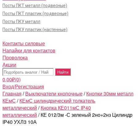
Посты ПКТ металл (подвесные)
Посты ПКТ пластик (подвесные)
Посты ПКУ металл
Посты ПКУ пластик (настенные)
Контакты силовые
Напайки для контактов
Проволока
Акции
Поиск:
0,00
₽
(0)
Вход/Регистрация
Главная
/
Выключатели кнопочные
/
Кнопки 30мм металл
КЕмС
/
КЕмС цилиндрический толкатель
металлический
/
Кнопка КЕ011мС IP40
металлический
/ КЕ 012/3м -С зеленый 2но+2нз Цилиндр
IP40 УХЛ3 10А