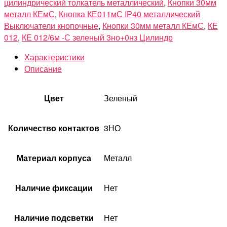
цилиндрический толкатель металлический
,
Кнопки 30мм
металл КЕмС
,
Кнопка КЕ011мС IP40 металлический
Выключатели кнопочные
,
Кнопки 30мм металл КЕмС
,
КЕ
012
,
КЕ 012/6м -С зеленый 3но+0нз Цилиндр
Характеристики
Описание
Цвет
Зеленый
Количество контактов
3НО
Материал корпуса
Металл
Наличие фиксации
Нет
Наличие подсветки
Нет