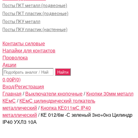
Посты ПКТ металл (подвесные)
Посты ПКТ пластик (подвесные)
Посты ПКУ металл
Посты ПКУ пластик (настенные)
Контакты силовые
Напайки для контактов
Проволока
Акции
Поиск:
0,00
₽
(0)
Вход/Регистрация
Главная
/
Выключатели кнопочные
/
Кнопки 30мм металл
КЕмС
/
КЕмС цилиндрический толкатель
металлический
/
Кнопка КЕ011мС IP40
металлический
/ КЕ 012/6м -С зеленый 3но+0нз Цилиндр
IP40 УХЛ3 10А