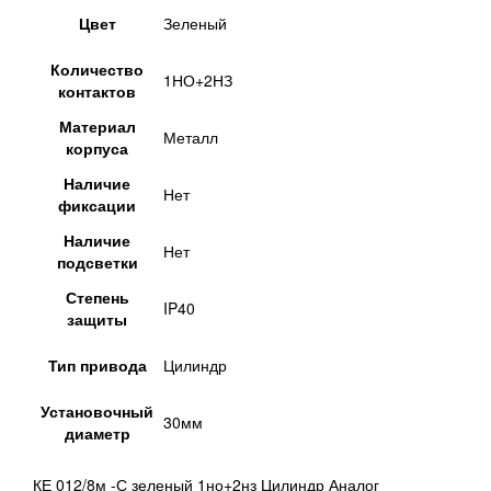
Цвет
Зеленый
Количество
1НО+2НЗ
контактов
Материал
Металл
корпуса
Наличие
Нет
фиксации
Наличие
Нет
подсветки
Степень
IP40
защиты
Тип привода
Цилиндр
Установочный
30мм
диаметр
КЕ 012/8м -С зеленый 1но+2нз Цилиндр Аналог