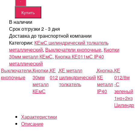
Купить
В наличии
Срок отгрузки 2 - 3 дня
Доставка до транспортной компании
Категории:
КЕмС цилиндрический толкатель
металлический
,
Выключатели кнопочные
,
Кнопки
30мм металл КЕмС
,
Кнопка КЕ011мС IP40
металлический
Выключатели
,
Кнопки
,
КЕ
,
КЕ металл
,
Кнопка
,
КЕ
кнопочные
30мм
012
цилиндрический
КЕ
012/8м
металл
толкатель
металл
-С
КЕмС
IP40
зеленый
1но+2нз
Цилиндр
Характеристики
Описание