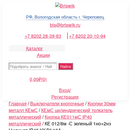
Перейти
Briswik
к
РФ, Вологодская область г. Череповец
содержимому
bis@briswik.ru
+7 8202 28-39-83
+7 8202 20-10-94
Каталог
Акции
Поиск:
0,00
₽
(0)
Вход/
Регистрация
Главная
/
Выключатели кнопочные
/
Кнопки 30мм
металл КЕмС
/
КЕмС цилиндрический толкатель
металлический
/
Кнопка КЕ011мС IP40
металлический
/ КЕ 012/8м -С зеленый 1но+2нз