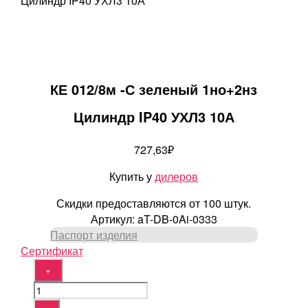
Цилиндр IP40 УХЛ3 10А
КЕ 012/8м -С зеленый 1но+2нз
Цилиндр IP40 УХЛ3 10А
727,63
₽
Купить у
дилеров
Скидки предоставляются от 100 штук.
Артикул:
aT-DB-0Ai-0333
Паспорт изделия
Cертификат
Quantity