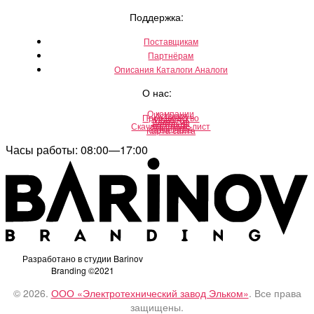
Поддержка:
Поставщикам
Партнёрам
Описания Каталоги Аналоги
О нас:
О компании
История
Производство
Новости
Вакансии
Контакты
Скачать прайс-лист
Реквизиты
Карта сайта
Часы работы: 08:00—17:00
Разработано в студии Barinov
Branding ©2021
© 2026.
ООО «Электротехнический завод Эльком»
. Все права
защищены.