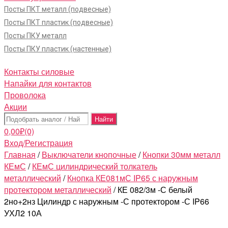
Посты ПКТ металл (подвесные)
Посты ПКТ пластик (подвесные)
Посты ПКУ металл
Посты ПКУ пластик (настенные)
Контакты силовые
Напайки для контактов
Проволока
Акции
Поиск:
0,00
₽
(0)
Вход/Регистрация
Главная
/
Выключатели кнопочные
/
Кнопки 30мм металл
КЕмС
/
КЕмС цилиндрический толкатель
металлический
/
Кнопка КЕ081мС IP65 с наружным
протектором металлический
/ КЕ 082/3м -С белый
2но+2нз Цилиндр с наружным -С протектором -С IP66
УХЛ2 10А