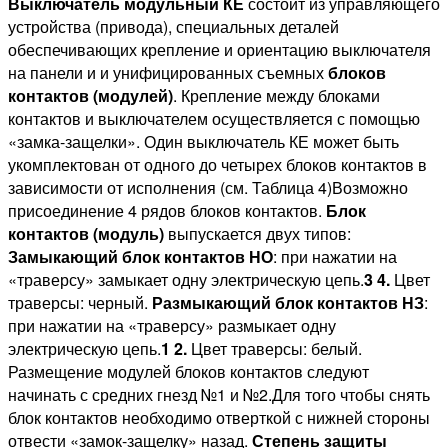
Выключатель модульный КЕ
состоит из управляющего
устройства (привода), специальных деталей
обеспечивающих крепление и ориентацию выключателя
на панели и и унифицированных съемных
блоков
контактов (модулей)
. Крепление между блоками
контактов и выключателем осуществляется с помощью
«замка-защелки». Один выключатель КЕ может быть
укомплектован от одного до четырех блоков контактов в
зависимости от исполнения (см. Таблица 4)Возможно
присоединение 4 рядов блоков контактов.
Блок
контактов (модуль)
выпускается двух типов:
Замыкающий блок контактов НО
: при нажатии на
«траверсу» замыкает одну электрическую цепь.
3
4.
Цвет
траверсы: черный.
Размыкающий блок контактов НЗ
:
при нажатии на «траверсу» размыкает одну
электрическую цепь.
1
2.
Цвет траверсы: белый.
Размещение модулей блоков контактов следуют
начинать с средних гнезд №1 и №2.Для того чтобы снять
блок контактов необходимо отверткой с нижней стороны
отвести «замок-защелку» назад.
Степень защиты