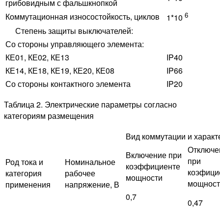
грибовидным с фальшкнопкой
6
Коммутационная износостойкость, циклов
1*10
Степень защиты выключателей:
Со стороны управляющего элемента:
КЕ01, КЕ02, КЕ13
IP40
КЕ14, КЕ18, КЕ19, КЕ20, КЕ08
IP66
Со стороны контактного элемента
IP20
Таблица 2. Электрические параметры согласно
категориям размещения
Вид коммутации и характ
Отключе
Включение при
при
Род тока и
Номинальное
коэффициенте
коэфици
категория
рабочее
мощности
мощност
применения
напряжение, В
0,7
0,47