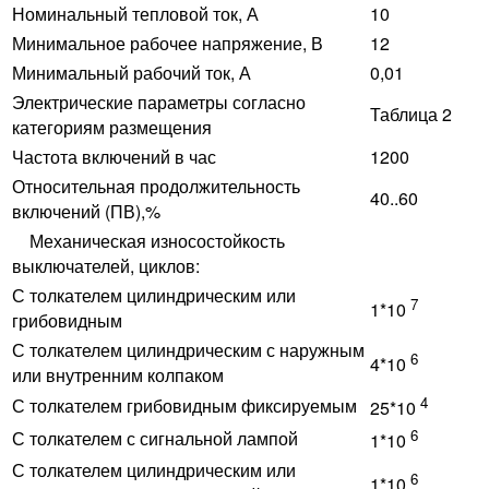
Номинальный тепловой ток, А
10
Минимальное рабочее напряжение, В
12
Минимальный рабочий ток, А
0,01
Электрические параметры согласно
Таблица 2
категориям размещения
Частота включений в час
1200
Относительная продолжительность
40..60
включений (ПВ),%
Механическая износостойкость
выключателей, циклов:
С толкателем цилиндрическим или
7
1*10
грибовидным
С толкателем цилиндрическим с наружным
6
4*10
или внутренним колпаком
4
С толкателем грибовидным фиксируемым
25*10
6
С толкателем с сигнальной лампой
1*10
С толкателем цилиндрическим или
6
1*10