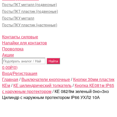
Посты ПКТ металл (подвесные)
Посты ПКТ пластик (подвесные)
Посты ПКУ металл
Посты ПКУ пластик (настенные)
Контакты силовые
Напайки для контактов
Проволока
Акции
Поиск:
0,00
₽
(0)
Вход/Регистрация
Главная
/
Выключатели кнопочные
/
Кнопки 30мм пластик
КЕм
/
КЕ цилиндрический толкатель
/
Кнопка КЕ081м IP65
с наружным протектором
/ КЕ 082/9м зеленый 0но+3нз
Цилиндр с наружным протектором IP66 УХЛ2 10А