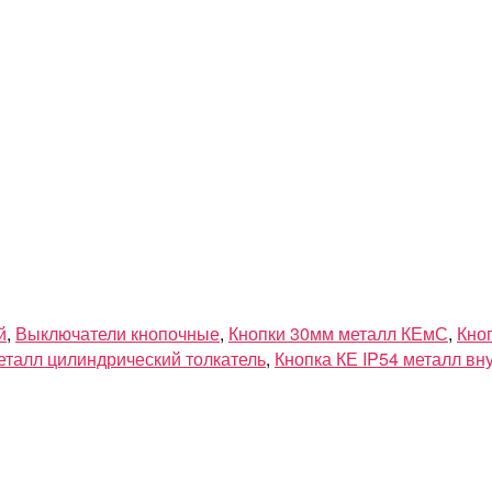
й
,
Выключатели кнопочные
,
Кнопки 30мм металл КЕмС
,
Кно
еталл цилиндрический толкатель
,
Кнопка КЕ IP54 металл вн