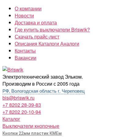
Перейти
О компании
к
Новости
содержимому
Доставка и оплата
Где купить выключатели Briswik?
Скачать прайс-лист
Описания Каталоги Аналоги
Контакты
Вакансии
Briswik
Электротехнический завод Эльком.
Производим в России с 2005 года
РФ, Вологодская область г. Череповец
bis@briswik.ru
+7 8202 28-39-83
+7 8202 20-10-94
Каталог
Выключатели кнопочные
Кнопки 22мм пластик КМЕм