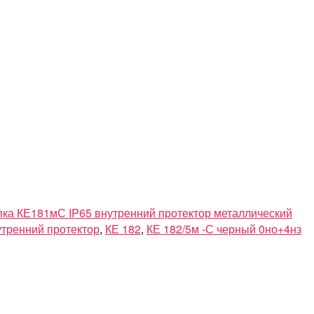
пка КЕ181мС IP65 внутренний протектор металлический
утренний протектор
,
КЕ 182
,
КЕ 182/5м -С черный 0но+4нз