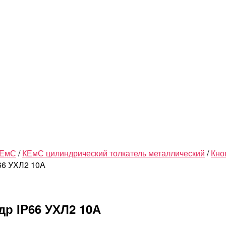
КЕмС
/
КЕмС цилиндрический толкатель металлический
/
Кно
66 УХЛ2 10А
др IP66 УХЛ2 10А