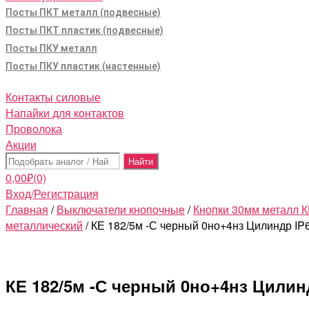
Посты ПКТ металл (подвесные)
Посты ПКТ пластик (подвесные)
Посты ПКУ металл
Посты ПКУ пластик (настенные)
Контакты силовые
Напайки для контактов
Проволока
Акции
Поиск:
0,00
₽
(0)
Вход/Регистрация
Главная
/
Выключатели кнопочные
/
Кнопки 30мм металл 
металлический
/ КЕ 182/5м -С черный 0но+4нз Цилиндр IP
КЕ 182/5м -С черный 0но+4нз Цилин