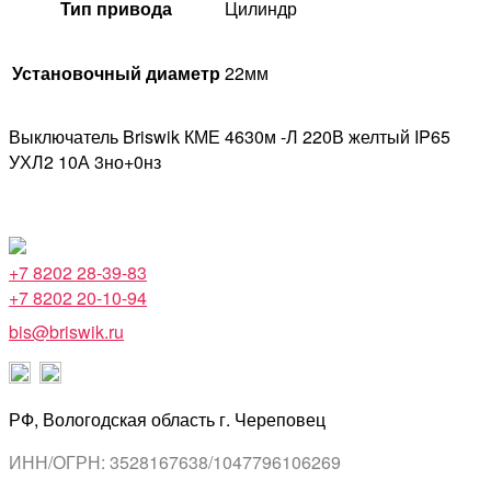
Тип привода
Цилиндр
Установочный диаметр
22мм
Выключатель Briswik КМЕ 4630м -Л 220В желтый IP65
УХЛ2 10А 3но+0нз
+7 8202 28-39-83
+7 8202 20-10-94
bis@briswik.ru
РФ, Вологодская область г. Череповец
ИНН/ОГРН: 3528167638/1047796106269