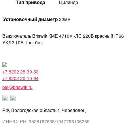
Тип привода
Цилиндр
Установочный диаметр
22мм
Выключатель Briswik КМЕ 4710м -ЛС 220В красный IP66
УХЛ2 10А 1но+0нз
+7 8202 28-39-83
+7 8202 20-10-94
bis@briswik.ru
РФ, Вологодская область г. Череповец
ИНН/ОГРН: 3528167638/1047796106269