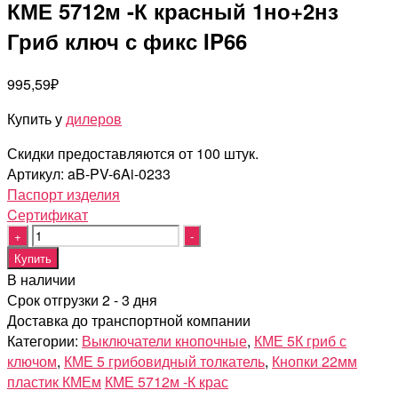
КМЕ 5712м -К красный 1но+2нз
Гриб ключ с фикс IP66
995,59
₽
Купить у
дилеров
Скидки предоставляются от 100 штук.
Артикул:
aB-PV-6Ai-0233
Паспорт изделия
Cертификат
Quantity
Купить
В наличии
Срок отгрузки 2 - 3 дня
Доставка до транспортной компании
Категории:
Выключатели кнопочные
,
КМЕ 5К гриб с
ключом
,
КМЕ 5 грибовидный толкатель
,
Кнопки 22мм
пластик КМЕм
КМЕ 5712м -К крас