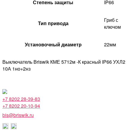
Степень защиты
IP66
Гриб с
Тип привода
ключом
Установочный диаметр
22мм
Выключатель Briswik КМЕ 5712м -К красный IP66 УХЛ2
10А 1но+2нз
+7 8202 28-39-83
+7 8202 20-10-94
bis@briswik.ru