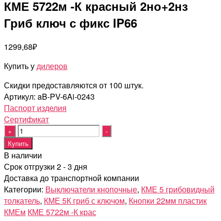
КМЕ 5722м -К красный 2но+2нз
Гриб ключ с фикс IP66
1299,68
₽
Купить у
дилеров
Скидки предоставляются от 100 штук.
Артикул:
aB-PV-6Ai-0243
Паспорт изделия
Cертификат
Quantity
Купить
В наличии
Срок отгрузки 2 - 3 дня
Доставка до транспортной компании
Категории:
Выключатели кнопочные
,
КМЕ 5 грибовидный
толкатель
,
КМЕ 5К гриб с ключом
,
Кнопки 22мм пластик
КМЕм
КМЕ 5722м -К крас