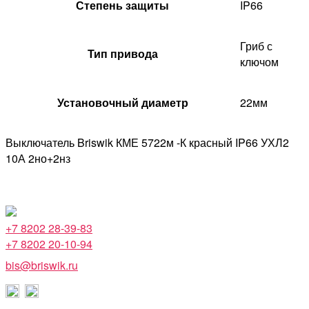
Степень защиты
IP66
Гриб с
Тип привода
ключом
Установочный диаметр
22мм
Выключатель Briswik КМЕ 5722м -К красный IP66 УХЛ2
10А 2но+2нз
+7 8202 28-39-83
+7 8202 20-10-94
bis@briswik.ru