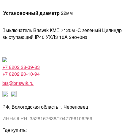
Установочный диаметр
22мм
Выключатель Briswik КМЕ 7120м -С зеленый Цилиндр
выступающий IP40 УХЛ3 10А 2но+0нз
+7 8202 28-39-83
+7 8202 20-10-94
bis@briswik.ru
РФ, Вологодская область г. Череповец
ИНН/ОГРН: 3528167638/1047796106269
Где купить: