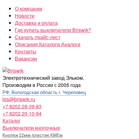
Перейти
О компании
к
Новости
содержимому
Доставка и оплата
Где купить выключатели Briswik?
Скачать прайс-лист
Описания Каталоги Аналоги
Контакты
Вакансии
Briswik
Электротехнический завод Эльком.
Производим в России с 2005 года
РФ, Вологодская область г. Череповец
bis@briswik.ru
+7 8202 28-39-83
+7 8202 20-10-94
Каталог
Выключатели кнопочные
Кнопки 22мм пластик КМЕм