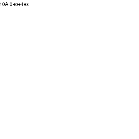
 10А 0но+4нз