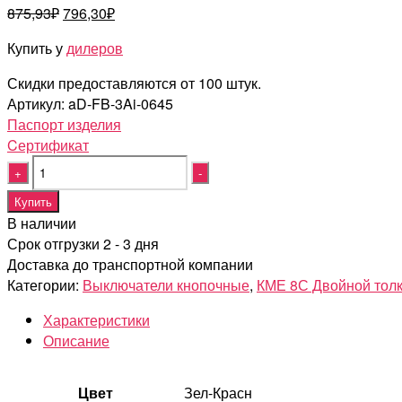
Первоначальная
Текущая
875,93
₽
796,30
₽
цена
цена:
Купить у
дилеров
составляла
796,30₽.
875,93₽.
Скидки предоставляются от 100 штук.
Артикул:
aD-FB-3Ai-0645
Паспорт изделия
Cертификат
Quantity
Купить
В наличии
Срок отгрузки 2 - 3 дня
Доставка до транспортной компании
Категории:
Выключатели кнопочные
,
КМЕ 8С Двойной толк
Характеристики
Описание
Цвет
Зел-Красн