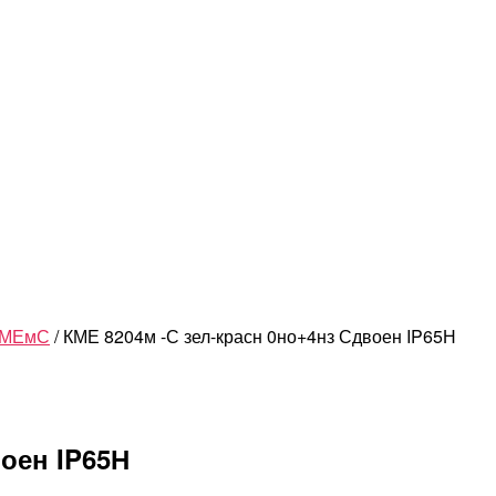
 КМЕмС
/ КМЕ 8204м -С зел-красн 0но+4нз Сдвоен IP65Н
воен IP65Н