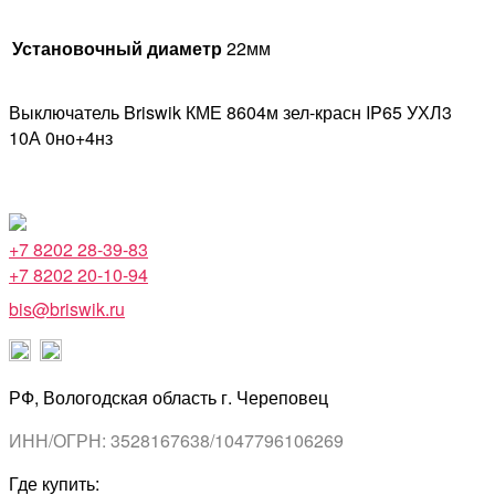
Установочный диаметр
22мм
Выключатель Briswik КМЕ 8604м зел-красн IP65 УХЛ3
10А 0но+4нз
+7 8202 28-39-83
+7 8202 20-10-94
bis@briswik.ru
РФ, Вологодская область г. Череповец
ИНН/ОГРН: 3528167638/1047796106269
Где купить: