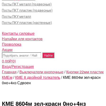
Посты ПКТ металл (подвесные)
Посты ПКТ пластик (подвесные)
Посты ПКУ металл
Посты ПКУ пластик (настенные)
Контакты силовые
Напайки для контактов
Проволока
Акции
Поиск:
0,00
₽
(0)
Вход/Регистрация
Главная
/
Выключатели кнопочные
/
Кнопки 22мм пластик
КМЕм
/
КМЕ 8 двойной толкатель
/ КМЕ 8604м зел-красн
0но+4нз Сдвоен
КМЕ 8604м зел-красн 0но+4нз