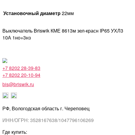
Установочный диаметр
22мм
Выключатель Briswik КМЕ 8613м зел-красн IP65 УХЛ3
10А 1но+3нз
+7 8202 28-39-83
+7 8202 20-10-94
bis@briswik.ru
РФ, Вологодская область г. Череповец
ИНН/ОГРН: 3528167638/1047796106269
Где купить: