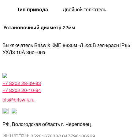
Тип привода
Двойной толкатель
Установочный диаметр
22мм
Выключатель Briswik КМЕ 8630м -Л 220В зел-красн IP65
УХЛ3 10А 3но+0нз
+7 8202 28-39-83
+7 8202 20-10-94
bis@briswik.ru
РФ, Вологодская область г. Череповец
ИНН/ОГРН: 3528167638/1047796106269