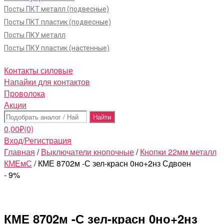
Посты ПКТ металл (подвесные)
Посты ПКТ пластик (подвесные)
Посты ПКУ металл
Посты ПКУ пластик (настенные)
Контакты силовые
Напайки для контактов
Проволока
Акции
Поиск:
0,00
₽
(0)
Вход/Регистрация
Главная
/
Выключатели кнопочные
/
Кнопки 22мм металл
КМЕмС
/ КМЕ 8702м -С зел-красн 0но+2нз Сдвоен
- 9%
КМЕ 8702м -С зел-красн 0но+2нз