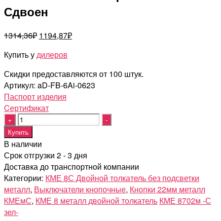
Сдвоен
Первоначальная
Текущая
1314,36
₽
1194,87
₽
цена
цена:
Купить у
дилеров
составляла
1194,87₽.
1314,36₽.
Скидки предоставляются от 100 штук.
Артикул:
aD-FB-6Ai-0623
Паспорт изделия
Cертификат
Quantity
Купить
В наличии
Срок отгрузки 2 - 3 дня
Доставка до транспортной компании
Категории:
КМЕ 8С Двойной толкатель без подсветки
металл
,
Выключатели кнопочные
,
Кнопки 22мм металл
КМЕмС
,
КМЕ 8 металл двойной толкатель
КМЕ 8702м -С
зел-