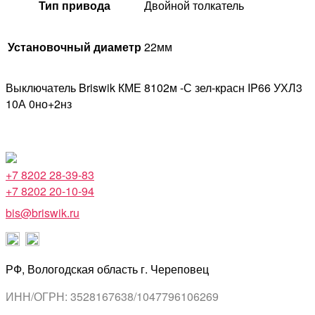
Тип привода
Двойной толкатель
Установочный диаметр
22мм
Выключатель Briswik КМЕ 8102м -С зел-красн IP66 УХЛ3
10А 0но+2нз
+7 8202 28-39-83
+7 8202 20-10-94
bis@briswik.ru
РФ, Вологодская область г. Череповец
ИНН/ОГРН: 3528167638/1047796106269