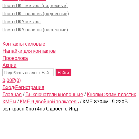
Посты ПКТ металл (подвесные)
Посты ПКТ пластик (подвесные)
Посты ПКУ металл
Посты ПКУ пластик (настенные)
Контакты силовые
Напайки для контактов
Проволока
Акции
Поиск:
0,00
₽
(0)
Вход/Регистрация
Главная
/
Выключатели кнопочные
/
Кнопки 22мм пластик
КМЕм
/
КМЕ 9 двойной толкатель
/ КМЕ 8704м -Л 220В
зел-красн 0но+4нз Сдвоен с Инд