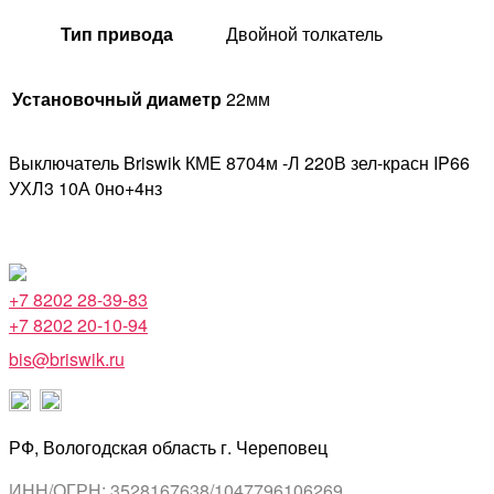
Тип привода
Двойной толкатель
Установочный диаметр
22мм
Выключатель Briswik КМЕ 8704м -Л 220В зел-красн IP66
УХЛ3 10А 0но+4нз
+7 8202 28-39-83
+7 8202 20-10-94
bis@briswik.ru
РФ, Вологодская область г. Череповец
ИНН/ОГРН: 3528167638/1047796106269