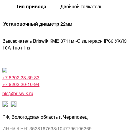
Тип привода
Двойной толкатель
Установочный диаметр
22мм
Выключатель Briswik КМЕ 8711м -С зел-красн IP66 УХЛ3
10А 1но+1нз
+7 8202 28-39-83
+7 8202 20-10-94
bis@briswik.ru
РФ, Вологодская область г. Череповец
ИНН/ОГРН: 3528167638/1047796106269