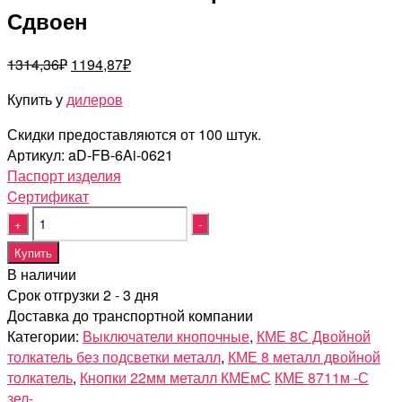
Сдвоен
Первоначальная
Текущая
1314,36
₽
1194,87
₽
цена
цена:
Купить у
дилеров
составляла
1194,87₽.
1314,36₽.
Скидки предоставляются от 100 штук.
Артикул:
aD-FB-6Ai-0621
Паспорт изделия
Cертификат
Quantity
Купить
В наличии
Срок отгрузки 2 - 3 дня
Доставка до транспортной компании
Категории:
Выключатели кнопочные
,
КМЕ 8С Двойной
толкатель без подсветки металл
,
КМЕ 8 металл двойной
толкатель
,
Кнопки 22мм металл КМЕмС
КМЕ 8711м -С
зел-