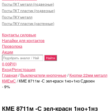
Посты ПКТ металл (подвесные)
Посты ПКТ пластик (подвесные)
Посты ПКУ металл
Посты ПКУ пластик (настенные)
Контакты силовые
Напайки для контактов
Проволока
Акции
Поиск:
0,00
₽
(0)
Вход/Регистрация
Главная
/
Выключатели кнопочные
/
Кнопки 22мм металл
КМЕмС
/ КМЕ 8711м -С зел-красн 1но+1нз Сдвоен
- 9%
КМЕ 8711м -С зел-красн 1но+1нз