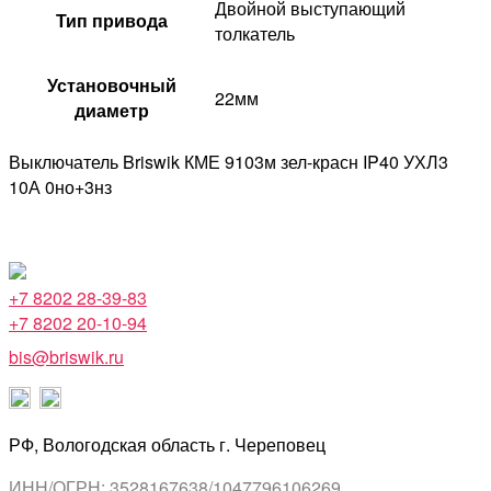
Двойной выступающий
Тип привода
толкатель
Установочный
22мм
диаметр
Выключатель Briswik КМЕ 9103м зел-красн IP40 УХЛ3
10А 0но+3нз
+7 8202 28-39-83
+7 8202 20-10-94
bis@briswik.ru
РФ, Вологодская область г. Череповец
ИНН/ОГРН: 3528167638/1047796106269