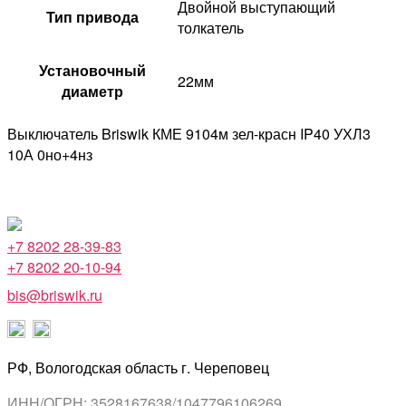
Двойной выступающий
Тип привода
толкатель
Установочный
22мм
диаметр
Выключатель Briswik КМЕ 9104м зел-красн IP40 УХЛ3
10А 0но+4нз
+7 8202 28-39-83
+7 8202 20-10-94
bis@briswik.ru
РФ, Вологодская область г. Череповец
ИНН/ОГРН: 3528167638/1047796106269