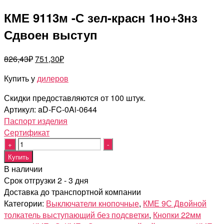
КМЕ 9113м -С зел-красн 1но+3нз
Сдвоен выступ
Первоначальная
Текущая
826,43
₽
751,30
₽
цена
цена:
Купить у
дилеров
составляла
751,30₽.
826,43₽.
Скидки предоставляются от 100 штук.
Артикул:
aD-FC-0Ai-0644
Паспорт изделия
Cертификат
Quantity
Купить
В наличии
Срок отгрузки 2 - 3 дня
Доставка до транспортной компании
Категории:
Выключатели кнопочные
,
КМЕ 9С Двойной
толкатель выступающий без подсветки
,
Кнопки 22мм