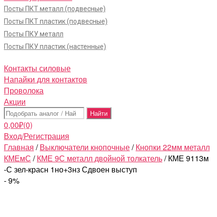
Посты ПКТ металл (подвесные)
Посты ПКТ пластик (подвесные)
Посты ПКУ металл
Посты ПКУ пластик (настенные)
Контакты силовые
Напайки для контактов
Проволока
Акции
Поиск:
0,00
₽
(0)
Вход/Регистрация
Главная
/
Выключатели кнопочные
/
Кнопки 22мм металл
КМЕмС
/
КМЕ 9С металл двойной толкатель
/ КМЕ 9113м
-С зел-красн 1но+3нз Сдвоен выступ
- 9%