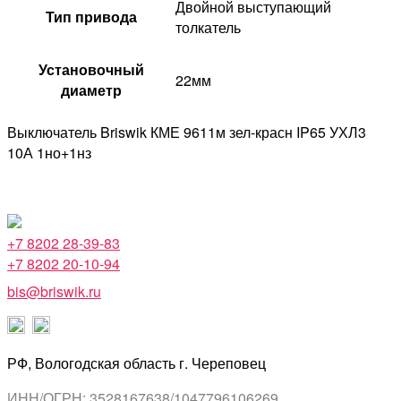
Двойной выступающий
Тип привода
толкатель
Установочный
22мм
диаметр
Выключатель Briswik КМЕ 9611м зел-красн IP65 УХЛ3
10А 1но+1нз
+7 8202 28-39-83
+7 8202 20-10-94
bis@briswik.ru
РФ, Вологодская область г. Череповец
ИНН/ОГРН: 3528167638/1047796106269