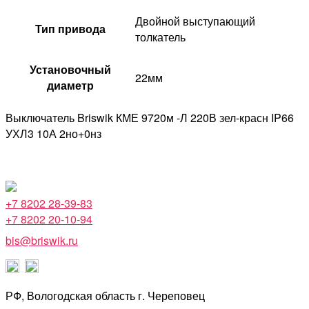
Двойной выступающий
Тип привода
толкатель
Установочный
22мм
диаметр
Выключатель Briswik КМЕ 9720м -Л 220В зел-красн IP66
УХЛ3 10А 2но+0нз
+7 8202 28-39-83
+7 8202 20-10-94
bis@briswik.ru
РФ, Вологодская область г. Череповец