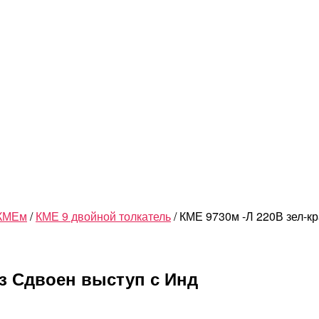
 КМЕм
/
КМЕ 9 двойной толкатель
/ КМЕ 9730м -Л 220В зел-к
нз Сдвоен выступ с Инд