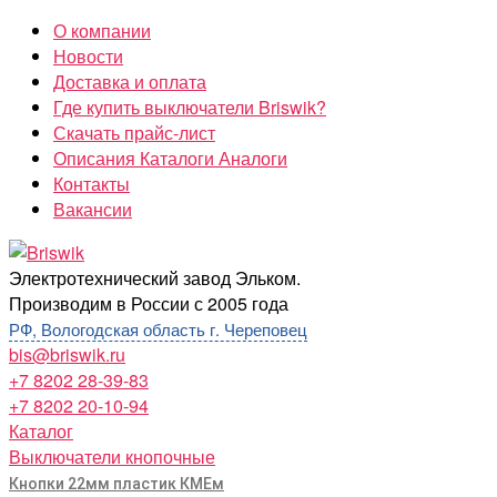
Перейти
О компании
к
Новости
содержимому
Доставка и оплата
Где купить выключатели Briswik?
Скачать прайс-лист
Описания Каталоги Аналоги
Контакты
Вакансии
Briswik
Электротехнический завод Эльком.
Производим в России с 2005 года
РФ, Вологодская область г. Череповец
bis@briswik.ru
+7 8202 28-39-83
+7 8202 20-10-94
Каталог
Выключатели кнопочные
Кнопки 22мм пластик КМЕм