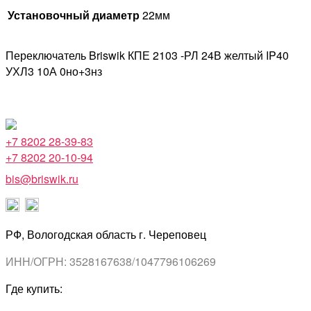
Установочный диаметр
22мм
Переключатель Briswik КПЕ 2103 -РЛ 24В желтый IP40
УХЛ3 10А 0но+3нз
+7 8202 28-39-83
+7 8202 20-10-94
bis@briswik.ru
РФ, Вологодская область г. Череповец
ИНН/ОГРН: 3528167638/1047796106269
Где купить: