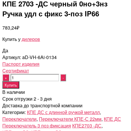
КПЕ 2703 -ДС черный 0но+3нз
Ручка удл с фикс 3-поз IP66
783,24
₽
Купить у
дилеров
Да
Артикул:
aD-VH-6Ai-0134
Паспорт изделия
Cертификат
Quantity
Купить
В наличии
Срок отгрузки 2 - 3 дня
Доставка до транспортной компании
Категории:
КПЕ ДС с длинной ручкой металл
,
Переключатели
,
Переключатели КПЕ-С 22мм
,
КПЕ ДС
Переключатель 3 поз фиксация
КПЕ2703 -ДС
,