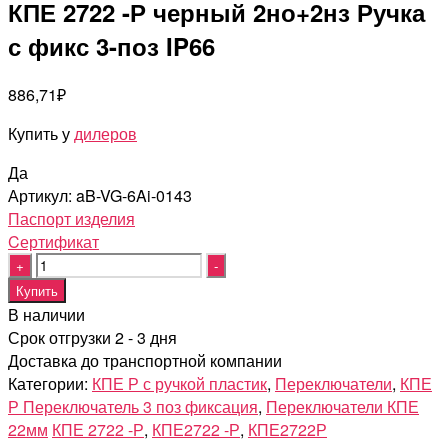
КПЕ 2722 -Р черный 2но+2нз Ручка
с фикс 3-поз IP66
886,71
₽
Купить у
дилеров
Да
Артикул:
aB-VG-6Ai-0143
Паспорт изделия
Cертификат
Quantity
Купить
В наличии
Срок отгрузки 2 - 3 дня
Доставка до транспортной компании
Категории:
КПЕ Р с ручкой пластик
,
Переключатели
,
КПЕ
Р Переключатель 3 поз фиксация
,
Переключатели КПЕ
22мм
КПЕ 2722 -Р
,
КПЕ2722 -Р
,
КПЕ2722Р